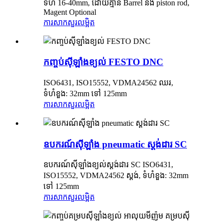
ទំហំ 16-40mm, ដោយគ្មាន Barrel និង piston rod,
Magent Optional
ការសាកសួរ
លម្អិត
កញ្ចប់ស៊ីឡាំងខ្យល់ FESTO DNC
ISO6431, ISO15552, VDMA24562 ឈរ,
ទំហំខួង: 32mm ទៅ 125mm
ការសាកសួរ
លម្អិត
ឧបករណ៍ស៊ីឡាំង pneumatic ស្តង់ដារ SC
ឧបករណ៍ស៊ីឡាំងខ្យល់ស្តង់ដារ SC ISO6431,
ISO15552, VDMA24562 ស្តង់, ទំហំខួង: 32mm
ទៅ 125mm
ការសាកសួរ
លម្អិត