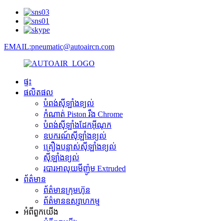
EMAIL:pneumatic@autoaircn.com
ផ្ទះ
ផលិតផល
បំពង់ស៊ីឡាំងខ្យល់
កំណាត់ Piston រឹង Chrome
បំពង់ស៊ីឡាំងដែកអ៊ីណុក
ឧបករណ៍ស៊ីឡាំងខ្យល់
គ្រឿងបន្លាស់ស៊ីឡាំងខ្យល់
ស៊ីឡាំងខ្យល់
របារអាលុយមីញ៉ូម Extruded
ព័ត៌មាន
ព័ត៌មានក្រុមហ៊ុន
ព័ត៌មានឧស្សាហកម្ម
អំពី​ពួក​យើង