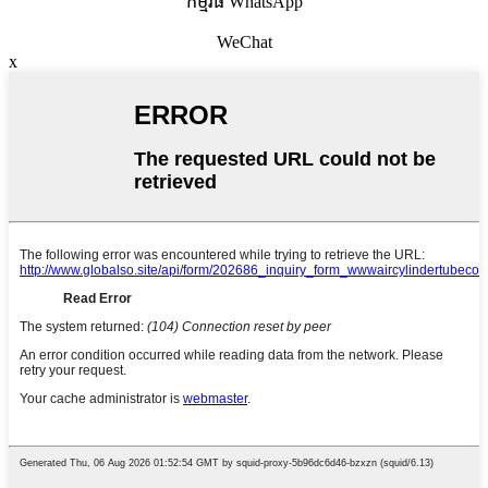
កម្មវិធី WhatsApp
WeChat
x