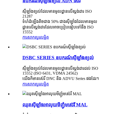
ឧបករណ៍ស៊ីឡាំងខ្យល់ ADN ស៊េរី
ស៊ីឡាំងខ្យល់ដែលមានមូលដ្ឋានលើស្តង់ដារ ISO
21287
ទំហំដំឡើងតិចជាង 50% ជាងស៊ីឡាំងដែលមានមូល
ដ្ឋានលើស្តង់ដារដែលអាចប្រៀបធៀបទៅនឹង ISO
15552
ការសាកសួរ
លម្អិត
DSBC SERIES ឧបករណ៍ស៊ីឡាំងខ្យល់
ស៊ីឡាំងខ្យល់ដែលមានមូលដ្ឋានលើស្តង់ដារដល់ ISO
15552 (ISO 6431, VDMA 24562)
យើងក៏មានស៊េរី DNC និង ADVU Series ផងដែរ។
ការសាកសួរ
លម្អិត
ឈុតស៊ីឡាំងអាលុយមីញ៉ូមស៊េរី MAL