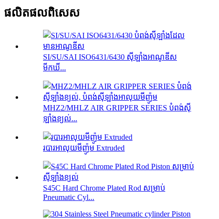
ផលិតផល​ពិសេស
SI/SU/SAI ISO6431/6430 ស៊ីឡាំងអាណូឌីស
មីកឃី...
MHZ2/MHLZ AIR GRIPPER SERIES បំពង់ស៊ី
ឡាំងខ្យល់...
របារអាលុយមីញ៉ូម Extruded
S45C Hard Chrome Plated Rod សម្រាប់
Pneumatic Cyl...