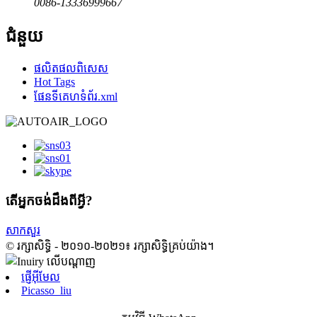
0086-13336999667
ជំនួយ
ផលិតផល​ពិសេស
Hot Tags
ផែនទីគេហទំព័រ.xml
តើ​អ្នក​ចង់​ដឹងពី​អ្វី?
សាកសួរ
© រក្សាសិទ្ធិ - ២០១០-២០២១៖ រក្សាសិទ្ធិគ្រប់យ៉ាង។
ផ្ញើអ៊ីមែល
Picasso_liu