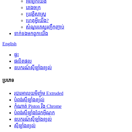
អំពី​ពួក​យើង
រោងចក្រ
ប្រវត្តិសាស្ត្រ
ហេតុអ្វីយើង?
សំណួរគេសួរញឹកញាប់
ទាក់ទង​មក​ពួក​យើង
English
ផ្ទះ
ផលិតផល
ឧបករណ៍ស៊ីឡាំងខ្យល់
ប្រភេទ
របារអាលុយមីញ៉ូម Extruded
បំពង់ស៊ីឡាំងខ្យល់
កំណាត់ Piston រឹង Chrome
បំពង់ស៊ីឡាំងដែកអ៊ីណុក
ឧបករណ៍ស៊ីឡាំងខ្យល់
ស៊ីឡាំងខ្យល់