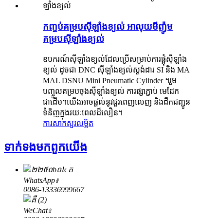
កញ្ចប់គម្របស៊ីឡាំងខ្យល់ អាលុយមីញ៉ូម
គម្របស៊ីឡាំងខ្យល់
ឧបករណ៍ស៊ីឡាំងខ្យល់ដែលប្រើសម្រាប់ការផ្គុំស៊ីឡាំង
ខ្យល់ ដូចជា DNC ស៊ីឡាំងខ្យល់ស្តង់ដារ SI និង MA
MAL DSNU Mini Pneumatic Cylinder ។រួម​
បញ្ចូល​គម្រប​ចុង​ស៊ីឡាំង​ខ្យល់ ការ​ផ្សាភ្ជាប់ មេដែក​
ជាដើម។យើងអាចផ្តល់នូវជួរពេញលេញ និងដឹកជញ្ជូន
ទំនិញក្នុងរយៈពេលដ៏លឿន។
ការសាកសួរ
លម្អិត
ទាក់ទង​មក​ពួក​យើង
WhatsApp៖
0086-13336999667
WeChat៖